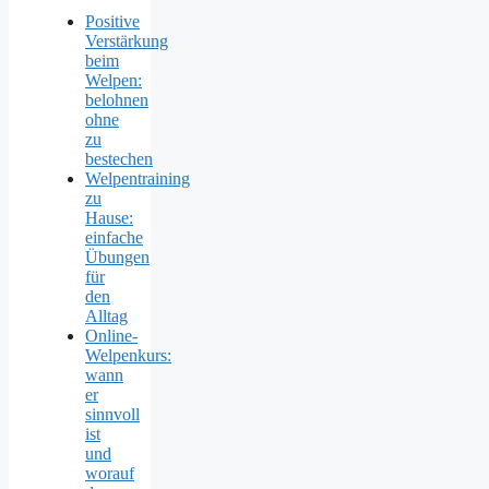
Positive
Verstärkung
beim
Welpen:
belohnen
ohne
zu
bestechen
Welpentraining
zu
Hause:
einfache
Übungen
für
den
Alltag
Online-
Welpenkurs:
wann
er
sinnvoll
ist
und
worauf