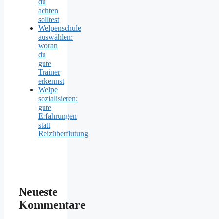
du
achten
solltest
Welpenschule
auswählen:
woran
du
gute
Trainer
erkennst
Welpe
sozialisieren:
gute
Erfahrungen
statt
Reizüberflutung
Neueste
Kommentare