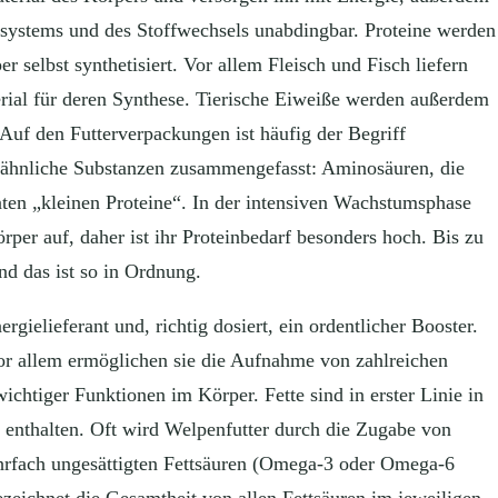
nsystems und des Stoffwechsels unabdingbar. Proteine werden
elbst synthetisiert. Vor allem Fleisch und Fisch liefern
ial für deren Synthese. Tierische Eiweiße werden außerdem
 Auf den Futterverpackungen ist häufig der Begriff
ißähnliche Substanzen zusammengefasst: Aminosäuren, die
nten „kleinen Proteine“. In der intensiven Wachstumsphase
per auf, daher ist ihr Proteinbedarf besonders hoch. Bis zu
nd das ist so in Ordnung.
rgielieferant und, richtig dosiert, ein ordentlicher Booster.
 vor allem ermöglichen sie die Aufnahme von zahlreichen
ichtiger Funktionen im Körper. Fette sind in erster Linie in
n enthalten. Oft wird Welpenfutter durch die Zugabe von
hrfach ungesättigten Fettsäuren (Omega-3 oder Omega-6
ezeichnet die Gesamtheit von allen Fettsäuren im jeweiligen