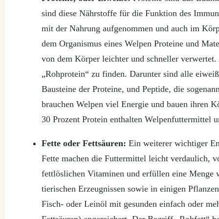
sind diese Nährstoffe für die Funktion des Immu
mit der Nahrung aufgenommen und auch im Körper s
dem Organismus eines Welpen Proteine und Mater
von dem Körper leichter und schneller verwertet.
„Rohprotein“ zu finden. Darunter sind alle eiwe
Bausteine der Proteine, und Peptide, die sogenan
brauchen Welpen viel Energie und bauen ihren Kör
30 Prozent Protein enthalten Welpenfuttermittel u
Fette oder Fettsäuren:
Ein weiterer wichtiger Ene
Fette machen die Futtermittel leicht verdaulich,
fettlöslichen Vitaminen und erfüllen eine Menge w
tierischen Erzeugnissen sowie in einigen Pflanze
Fisch- oder Leinöl mit gesunden einfach oder me
Fettsäuren) angereichert. Der Begriff „Rohfett“ b