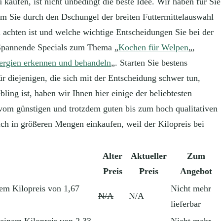
kaufen, ist nicht unbedingt die beste Idee. Wir haben für Sie
m Sie durch den Dschungel der breiten Futtermittelauswahl
 achten ist und welche wichtige Entscheidungen Sie bei der
 Spannende Specials zum Thema „
Kochen für Welpen
„,
lergien erkennen und behandeln
„. Starten Sie bestens
r diejenigen, die sich mit der Entscheidung schwer tun,
ling ist, haben wir Ihnen hier einige der beliebtesten
om günstigen und trotzdem guten bis zum hoch qualitativen
ich in größeren Mengen einkaufen, weil der Kilopreis bei
Alter
Aktueller
Zum
Preis
Preis
Angebot
em Kilopreis von 1,67
Nicht mehr
N/A
N/A
lieferbar
einem Kilopreis von 2,33
Nicht mehr