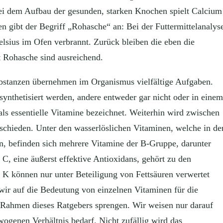
ei dem Aufbau der gesunden, starken Knochen spielt Calcium
n gibt der Begriff „Rohasche“ an: Bei der Futtermittelanalys
elsius im Ofen verbrannt. Zurück bleiben die eben die
t Rohasche sind ausreichend.
ubstanzen übernehmen im Organismus vielfältige Aufgaben.
nthetisiert werden, andere entweder gar nicht oder in einem
ls essentielle Vitamine bezeichnet. Weiterhin wird zwischen
rschieden. Unter den wasserlöslichen Vitaminen, welche in de
, befinden sich mehrere Vitamine der B-Gruppe, darunter
C, eine äußerst effektive Antioxidans, gehört zu den
 K können nur unter Beteiligung von Fettsäuren verwertet
wir auf die Bedeutung von einzelnen Vitaminen für die
Rahmen dieses Ratgebers sprengen. Wir weisen nur darauf
wogenen Verhältnis bedarf. Nicht zufällig wird das