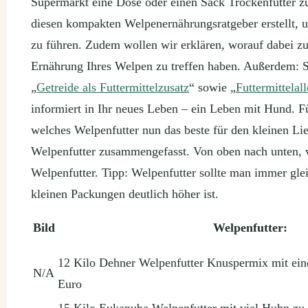
Supermarkt eine Dose oder einen Sack Trockenfutter zu 
diesen kompakten Welpenernährungsratgeber erstellt, u
zu führen. Zudem wollen wir erklären, worauf dabei zu
Ernährung Ihres Welpen zu treffen haben. Außerdem:
„
Getreide als Futtermittelzusatz
“ sowie „
Futtermittelal
informiert in Ihr neues Leben – ein Leben mit Hund. Fü
welches Welpenfutter nun das beste für den kleinen Lieb
Welpenfutter zusammengefasst. Von oben nach unten, v
Welpenfutter. Tipp: Welpenfutter sollte man immer gle
kleinen Packungen deutlich höher ist.
Bild
Welpenfutter:
12 Kilo Dehner Welpenfutter Knuspermix mit ein
N/A
Euro
15 Kilo Eukanuba Welpenfutter mit viel Huhn zu 