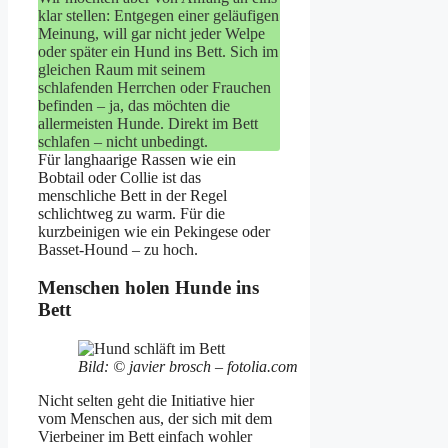
klar stellen: Entgegen einer geläufigen
Meinung, will gar nicht jeder Welpe
oder später ein Hund ins Bett. Sich im
gleichen Raum mit seinem
schlafenden Herrchen oder Frauchen
befinden – ja, das möchten die
allermeisten Hunde. Direkt im Bett
schlafen – nicht unbedingt.
Für langhaarige Rassen wie ein
Bobtail oder Collie ist das
menschliche Bett in der Regel
schlichtweg zu warm. Für die
kurzbeinigen wie ein Pekingese oder
Basset-Hound – zu hoch.
Menschen holen Hunde ins
Bett
Bild: © javier brosch – fotolia.com
Nicht selten geht die Initiative hier
vom Menschen aus, der sich mit dem
Vierbeiner im Bett einfach wohler