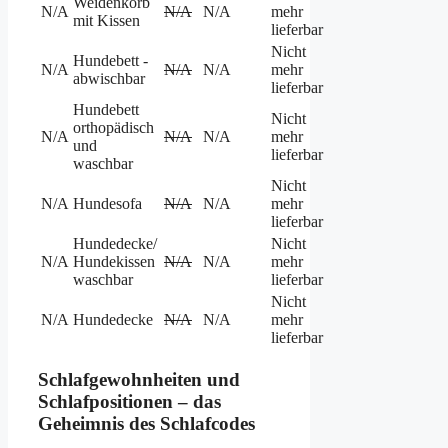
Weidenkorb
N/A
N/A
N/A
mehr
mit Kissen
lieferbar
Nicht
Hundebett -
N/A
N/A
N/A
mehr
abwischbar
lieferbar
Hundebett
Nicht
orthopädisch
N/A
N/A
N/A
mehr
und
lieferbar
waschbar
Nicht
N/A
Hundesofa
N/A
N/A
mehr
lieferbar
Hundedecke/
Nicht
N/A
Hundekissen
N/A
N/A
mehr
waschbar
lieferbar
Nicht
N/A
Hundedecke
N/A
N/A
mehr
lieferbar
Schlafgewohnheiten und
Schlafpositionen – das
Geheimnis des Schlafcodes