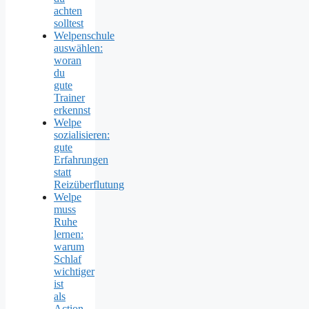
achten
solltest
Welpenschule
auswählen:
woran
du
gute
Trainer
erkennst
Welpe
sozialisieren:
gute
Erfahrungen
statt
Reizüberflutung
Welpe
muss
Ruhe
lernen:
warum
Schlaf
wichtiger
ist
als
Action