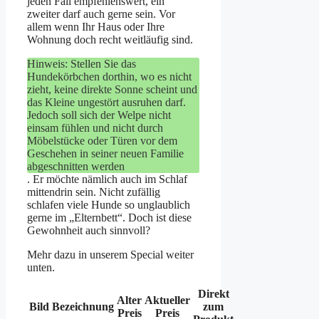
jeden Fall empfehlenswert, ein
zweiter darf auch gerne sein. Vor
allem wenn Ihr Haus oder Ihre
Wohnung doch recht weitläufig sind.
Hinweis: Stellen Sie das
Hundekörbchen dorthin, wo es nicht
zieht, keine direkte Sonne scheint und
das Kleine ungestört ausruhen darf.
Jedoch soll sich der Welpe nicht
einsam fühlen und nicht durch
Möbelstücke oder Türen vor dem
Geschehen in seiner neuen Familie
abgeschnitten werden
. Er möchte nämlich auch im Schlaf
mittendrin sein. Nicht zufällig
schlafen viele Hunde so unglaublich
gerne im „Elternbett“. Doch ist diese
Gewohnheit auch sinnvoll?
Mehr dazu in unserem Special weiter
unten.
Direkt
Alter
Aktueller
Bild
Bezeichnung
zum
Preis
Preis