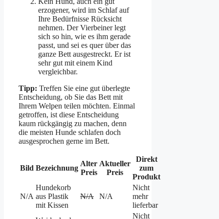
Kein Hund, auch ein gut
erzogener, wird im Schlaf auf
Ihre Bedürfnisse Rücksicht
nehmen. Der Vierbeiner legt
sich so hin, wie es ihm gerade
passt, und sei es quer über das
ganze Bett ausgestreckt. Er ist
sehr gut mit einem Kind
vergleichbar.
Tipp:
Treffen Sie eine gut überlegte
Entscheidung, ob Sie das Bett mit
Ihrem Welpen teilen möchten. Einmal
getroffen, ist diese Entscheidung
kaum rückgängig zu machen, denn
die meisten Hunde schlafen doch
ausgesprochen gerne im Bett.
Direkt
Alter
Aktueller
Bild
Bezeichnung
zum
Preis
Preis
Produkt
Hundekorb
Nicht
N/A
aus Plastik
N/A
N/A
mehr
mit Kissen
lieferbar
Nicht