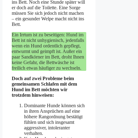
ins Bett. Noch eine Stunde später will
er doch auf die Toilette. Eine Sorge
müssen Sie sich jedoch nicht machen
– ein gesunder Welpe macht nicht ins
Bett.
Ein Irrtum ist zu beseitigen: Hund im
Bett ist nicht unhygienisch, jedenfalls
wenn ein Hund ordentlich gepflegt,
entwurmt und geimpft ist. Außer ein
paar Sandkörner im Bett, droht Ihnen
keine Gefahr, die Bettwäsche ist
freilich etwas häufiger zu wechseln.
Doch auf zwei Probleme beim
gemeinsamen Schlafen mit dem
Hund im Bett möchten wir
trotzdem hinweisen:
Dominante Hunde können sich
in ihren Ansprüchen auf eine
höhere Rangordnung bestätigt
fühlen und sich insgesamt
aggressiver, intoleranter
verhalten.