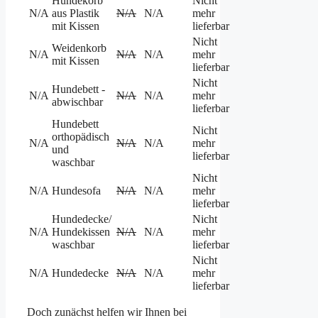
Hundekorb
Nicht
N/A
aus Plastik
N/A
N/A
mehr
mit Kissen
lieferbar
Nicht
Weidenkorb
N/A
N/A
N/A
mehr
mit Kissen
lieferbar
Nicht
Hundebett -
N/A
N/A
N/A
mehr
abwischbar
lieferbar
Hundebett
Nicht
orthopädisch
N/A
N/A
N/A
mehr
und
lieferbar
waschbar
Nicht
N/A
Hundesofa
N/A
N/A
mehr
lieferbar
Hundedecke/
Nicht
N/A
Hundekissen
N/A
N/A
mehr
waschbar
lieferbar
Nicht
N/A
Hundedecke
N/A
N/A
mehr
lieferbar
Doch zunächst helfen wir Ihnen bei