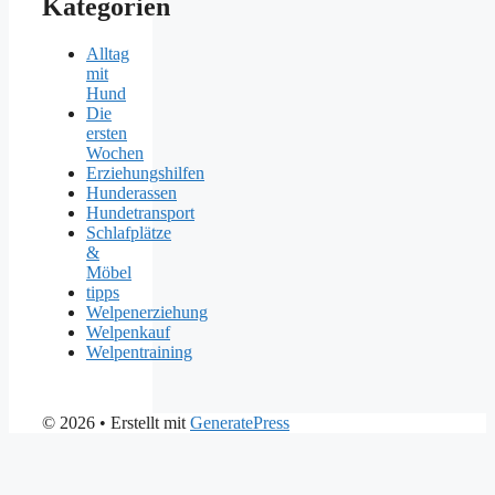
Kategorien
Alltag
mit
Hund
Die
ersten
Wochen
Erziehungshilfen
Hunderassen
Hundetransport
Schlafplätze
&
Möbel
tipps
Welpenerziehung
Welpenkauf
Welpentraining
© 2026
• Erstellt mit
GeneratePress