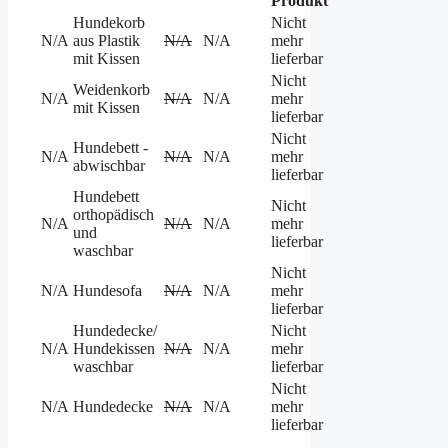
Produkt
Hundekorb
Nicht
N/A
aus Plastik
N/A
N/A
mehr
mit Kissen
lieferbar
Nicht
Weidenkorb
N/A
N/A
N/A
mehr
mit Kissen
lieferbar
Nicht
Hundebett -
N/A
N/A
N/A
mehr
abwischbar
lieferbar
Hundebett
Nicht
orthopädisch
N/A
N/A
N/A
mehr
und
lieferbar
waschbar
Nicht
N/A
Hundesofa
N/A
N/A
mehr
lieferbar
Hundedecke/
Nicht
N/A
Hundekissen
N/A
N/A
mehr
waschbar
lieferbar
Nicht
N/A
Hundedecke
N/A
N/A
mehr
lieferbar