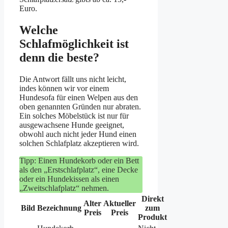
Euro.
Welche
Schlafmöglichkeit ist
denn die beste?
Die Antwort fällt uns nicht leicht,
indes können wir vor einem
Hundesofa für einen Welpen aus den
oben genannten Gründen nur abraten.
Ein solches Möbelstück ist nur für
ausgewachsene Hunde geeignet,
obwohl auch nicht jeder Hund einen
solchen Schlafplatz akzeptieren wird.
Tipp: Einen Hundekorb oder ein Bett
als den „Erstschlafplatz“, eine Decke
oder ein Hundekissen als einen
„Zweitschlafplatz“ nehmen.
Direkt
Alter
Aktueller
Bild
Bezeichnung
zum
Preis
Preis
Produkt