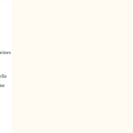
eines
elle
ine