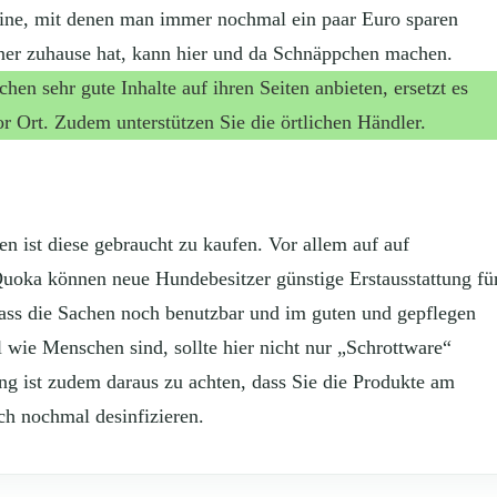
ine, mit denen man immer nochmal ein paar Euro sparen
iner zuhause hat, kann hier und da Schnäppchen machen.
en sehr gute Inhalte auf ihren Seiten anbieten, ersetzt es
r Ort. Zudem unterstützen Sie die örtlichen Händler.
 ist diese gebraucht zu kaufen. Vor allem auf auf
uoka können neue Hundebesitzer günstige Erstausstattung fü
dass die Sachen noch benutzbar und im guten und gepflegen
wie Menschen sind, sollte hier nicht nur „Schrottware“
g ist zudem daraus zu achten, dass Sie die Produkte am
ch nochmal desinfizieren.