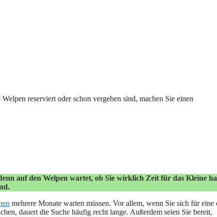
 Welpen reserviert oder schon vergeben sind, machen Sie einen
denn auf den Welpen wartet, ob Sie wirklich Zeit für das Kleine h
nd.
pen
mehrere Monate warten müssen. Vor allem, wenn Sie sich für eine 
hen, dauert die Suche häufig recht lange. Außerdem seien Sie bereit,