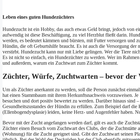
Leben eines guten Hundezüchters
Hundezucht ist ein Hobby, das auch etwas Geld bringt, jedoch von ei
aufwendig ist diese Beschäftigung, zu viel Herzblut fließt darin. Hun
werden, es bedeutet kämmen und bürsten, mit Futter versorgen und zu
Hündin, die oft Geburtshilfe braucht. Es ist auch die Versorgung de
verstirbt. Hundezucht kann nur mit Liebe gelingen. Wer die Tiere nich
Es ist nicht so einfach, ein Hundezüchter zu werden. Wer im Rahmen
und außerdem, warum ein Zuchtwart zum Züchter kommt.
Züchter, Würfe, Zuchtwarten – bevor der 
Um als Züchter anerkannt zu werden, soll die Person zunächst einma
hat einen Stammbaum mit ihrem Herkunftsnachweis vorzuweisen. Je 
besuchen und dort positiv bewertet zu werden. Darüber hinaus sind –
Gesundheitszustandes der Hündin zu erfüllen. Zum Beispiel darf di
(Ellenbogendysplasie) leiden, keine Herz- und Augenfehler haben. 
Bevor mit der Zucht angefangen werden darf, gilt es auch die Zuchts
Züchter einen Besuch vom Zuchtwart des Clubs, der die Zuchtstätte 
(Wohnung) für die Zucht geeignet sind. Gibt der Zuchtwart seinen Pla
jährlich. Bei der Wahl des Deckrüden hat der Club ebenfalls mitzuents