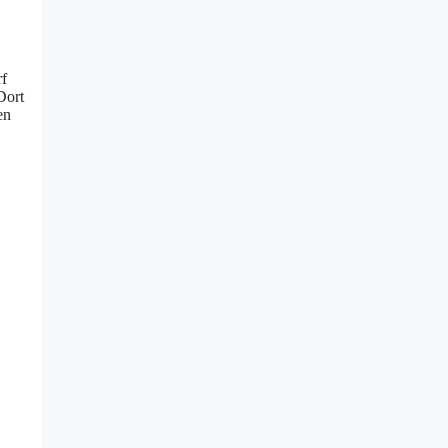
rf
Dort
en