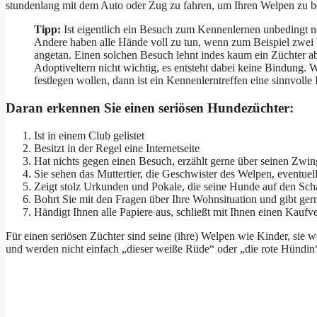
stundenlang mit dem Auto oder Zug zu fahren, um Ihren Welpen zu 
Tipp:
Ist eigentlich ein Besuch zum Kennenlernen unbedingt n
Andere haben alle Hände voll zu tun, wenn zum Beispiel zwei Wü
angetan. Einen solchen Besuch lehnt indes kaum ein Züchter ab
Adoptiveltern nicht wichtig, es entsteht dabei keine Bindung.
festlegen wollen, dann ist ein Kennenlerntreffen eine sinnvolle 
Daran erkennen Sie einen seriösen Hundezüchter:
Ist in einem Club gelistet
Besitzt in der Regel eine Internetseite
Hat nichts gegen einen Besuch, erzählt gerne über seinen Zwin
Sie sehen das Muttertier, die Geschwister des Welpen, eventu
Zeigt stolz Urkunden und Pokale, die seine Hunde auf den S
Bohrt Sie mit den Fragen über Ihre Wohnsituation und gibt ger
Händigt Ihnen alle Papiere aus, schließt mit Ihnen einen Kaufv
Für einen seriösen Züchter sind seine (ihre) Welpen wie Kinder, sie w
und werden nicht einfach „dieser weiße Rüde“ oder „die rote Hündin