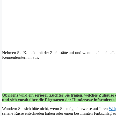
Nehmen Sie Kontakt mit der Zuchtstätte auf und wenn noch nicht alle
Kennenlerntermin aus.
Übrigens wird ein seriöser Züchter Sie fragen, welches Zuhause 
und sich vorab über die Eigenarten der Hunderasse informiert si
Wundern Sie sich bitte nicht, wenn Sie möglicherweise auf Ihren
Wel
seltene Rasse entschieden haben oder einen bestimmten Farbschlag suc