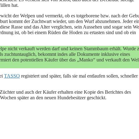
üllen hat.
sgewicht der Welpen und vermerkt, ob es totgeborene bzw. nach der Gebu
eburt kommt der Zuchtwart wieder, um den Wurf abzunehmen. Jeder ei
 diese Rasse und das Alter verglichen, sein Aussehen und sogar sein W
Ordnung ist, ob bei einem Rüden die Hoden zu ertasten sind und ob ein
Welpe nicht verkauft werden darf und keinen Stammbaum erhält. Wurde
als zuchtuntauglich, bekommt indes alle Dokumente inklusive eines
ormiert den potentiellen Käufer über das „Manko“ und verkauft den We
ei
TASSO
registriert und später, falls sie mal entlaufen sollen, schneller
üchter und auch der Käufer erhalten eine Kopie des Berichtes des
e Wochen später an den neuen Hundebesitzer geschickt.