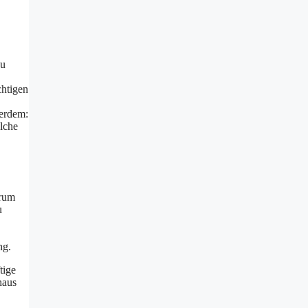
Zu
chtigen
ßerdem:
lche
erum
u
ng.
tige
haus