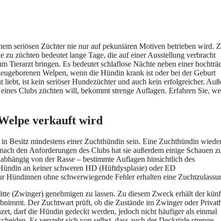
nem seriösen Züchter nie nur auf pekuniären Motiven betrieben wird. 
de zu züchten bedeutet lange Tage, die auf einer Ausstellung verbracht
m Tierarzt bringen. Es bedeutet schlaflose Nächte neben einer hochträ
r neugeborenen Welpen, wenn die Hündin krank ist oder bei der Geburt
t liebt, ist kein seriöser Hundezüchter und auch kein erfolgreicher. Au
 eines Clubs züchten will, bekommt strenge Auflagen. Erfahren Sie, we
Welpe verkauft wird
l in Besitz mindestens einer Zuchthündin sein. Eine Zuchthündin wied
nach den Anforderungen des Clubs hat sie außerdem einige Schauen z
 abhängig von der Rasse – bestimmte Auflagen hinsichtlich des
e Hündin an keiner schweren HD (Hüftdysplasie) oder ED
Nur Hündinnen ohne schwerwiegende Fehler erhalten eine Zuchtzulassu
tätte (Zwinger) genehmigen zu lassen. Zu diesem Zweck erhält der künf
abnimmt. Der Zuchtwart prüft, ob die Zustände im Zwinger oder Privat
zet, darf die Hündin gedeckt werden, jedoch nicht häufiger als einmal
cheiden. Es versteht sich von selbst, dass auch der Deckrüde strenge