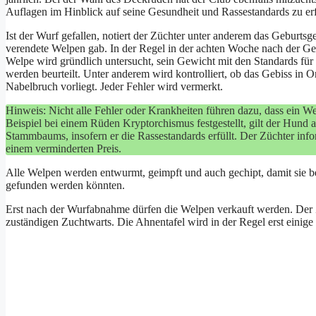
Auflagen im Hinblick auf seine Gesundheit und Rassestandards zu erf
Ist der Wurf gefallen, notiert der Züchter unter anderem das Geburt
verendete Welpen gab. In der Regel in der achten Woche nach der G
Welpe wird gründlich untersucht, sein Gewicht mit den Standards für
werden beurteilt. Unter anderem wird kontrolliert, ob das Gebiss in 
Nabelbruch vorliegt. Jeder Fehler wird vermerkt.
Hinweis: Nicht alle Fehler oder Krankheiten führen dazu, dass ein 
Beispiel bei einem Rüden Kryptorchismus festgestellt, gilt der Hund 
Stammbaums, insofern er die Rassestandards erfüllt. Der Züchter inf
einem verminderten Preis.
Alle Welpen werden entwurmt, geimpft und auch gechipt, damit sie b
gefunden werden könnten.
Erst nach der Wurfabnahme dürfen die Welpen verkauft werden. Der Z
zuständigen Zuchtwarts. Die Ahnentafel wird in der Regel erst einig