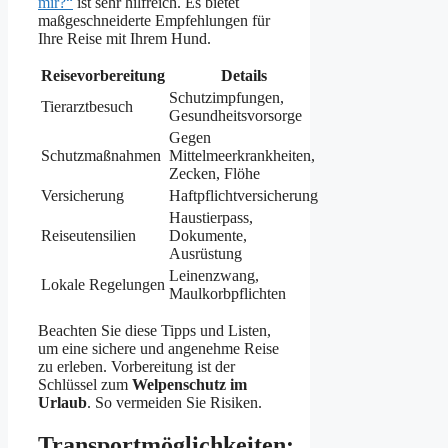
mir?“
ist sehr hilfreich. Es bietet
maßgeschneiderte Empfehlungen für
Ihre Reise mit Ihrem Hund.
Reisevorbereitung
Details
Schutzimpfungen,
Tierarztbesuch
Gesundheitsvorsorge
Gegen
Schutzmaßnahmen
Mittelmeerkrankheiten,
Zecken, Flöhe
Versicherung
Haftpflichtversicherung
Haustierpass,
Reiseutensilien
Dokumente,
Ausrüstung
Leinenzwang,
Lokale Regelungen
Maulkorbpflichten
Beachten Sie diese Tipps und Listen,
um eine sichere und angenehme Reise
zu erleben. Vorbereitung ist der
Schlüssel zum
Welpenschutz im
Urlaub
. So vermeiden Sie Risiken.
Transportmöglichkeiten: