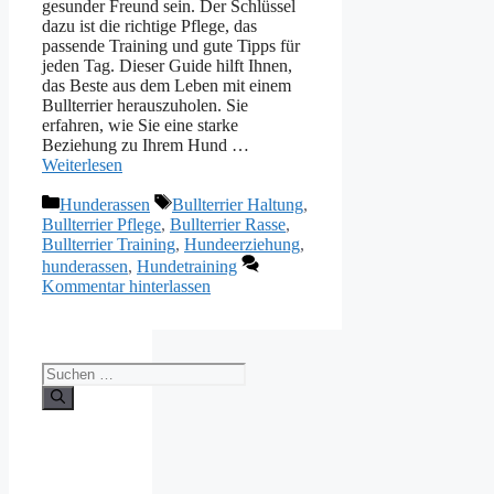
gesunder Freund sein. Der Schlüssel
dazu ist die richtige Pflege, das
passende Training und gute Tipps für
jeden Tag. Dieser Guide hilft Ihnen,
das Beste aus dem Leben mit einem
Bullterrier herauszuholen. Sie
erfahren, wie Sie eine starke
Beziehung zu Ihrem Hund …
Weiterlesen
Kategorien
Schlagwörter
Hunderassen
Bullterrier Haltung
,
Bullterrier Pflege
,
Bullterrier Rasse
,
Bullterrier Training
,
Hundeerziehung
,
hunderassen
,
Hundetraining
Kommentar hinterlassen
Suchen
nach: