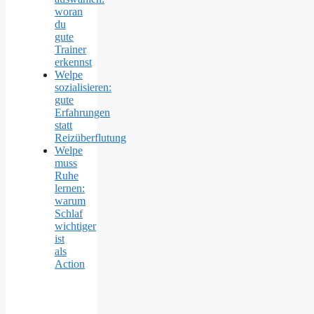
woran
du
gute
Trainer
erkennst
Welpe
sozialisieren:
gute
Erfahrungen
statt
Reizüberflutung
Welpe
muss
Ruhe
lernen:
warum
Schlaf
wichtiger
ist
als
Action