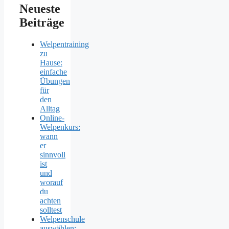
Neueste
Beiträge
Welpentraining
zu
Hause:
einfache
Übungen
für
den
Alltag
Online-
Welpenkurs:
wann
er
sinnvoll
ist
und
worauf
du
achten
solltest
Welpenschule
auswählen: