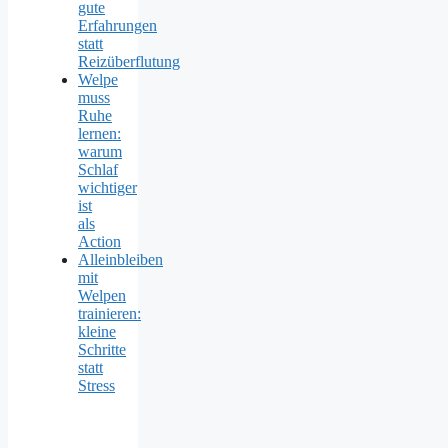
gute
Erfahrungen
statt
Reizüberflutung
Welpe
muss
Ruhe
lernen:
warum
Schlaf
wichtiger
ist
als
Action
Alleinbleiben
mit
Welpen
trainieren:
kleine
Schritte
statt
Stress