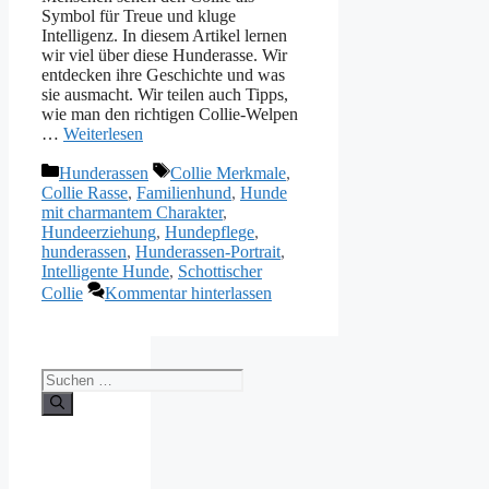
Symbol für Treue und kluge
Intelligenz. In diesem Artikel lernen
wir viel über diese Hunderasse. Wir
entdecken ihre Geschichte und was
sie ausmacht. Wir teilen auch Tipps,
wie man den richtigen Collie-Welpen
…
Weiterlesen
Kategorien
Schlagwörter
Hunderassen
Collie Merkmale
,
Collie Rasse
,
Familienhund
,
Hunde
mit charmantem Charakter
,
Hundeerziehung
,
Hundepflege
,
hunderassen
,
Hunderassen-Portrait
,
Intelligente Hunde
,
Schottischer
Collie
Kommentar hinterlassen
Suchen
nach: