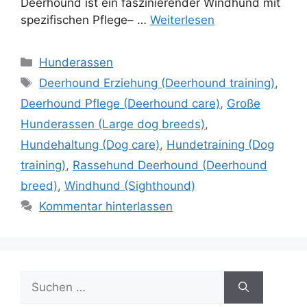
Deerhound ist ein faszinierender Windhund mit
spezifischen Pflege– …
Weiterlesen
Kategorien
Hunderassen
Schlagwörter
Deerhound Erziehung (Deerhound training)
,
Deerhound Pflege (Deerhound care)
,
Große
Hunderassen (Large dog breeds)
,
Hundehaltung (Dog care)
,
Hundetraining (Dog
training)
,
Rassehund Deerhound (Deerhound
breed)
,
Windhund (Sighthound)
Kommentar hinterlassen
Suchen
nach: