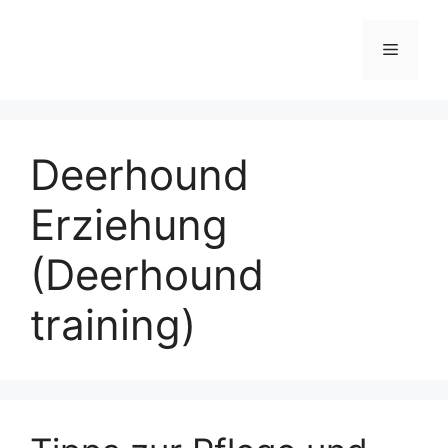
Zum
Inhalt
Menü
springen
Deerhound
Erziehung
(Deerhound
training)