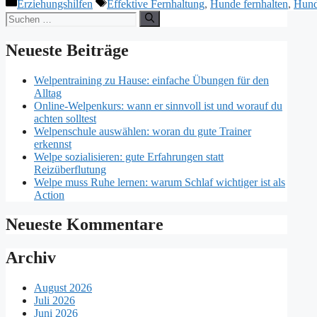
Kategorien
Schlagwörter
Erziehungshilfen
Effektive Fernhaltung
,
Hunde fernhalten
,
Hund
Suchen
nach:
Neueste Beiträge
Welpentraining zu Hause: einfache Übungen für den
Alltag
Online-Welpenkurs: wann er sinnvoll ist und worauf du
achten solltest
Welpenschule auswählen: woran du gute Trainer
erkennst
Welpe sozialisieren: gute Erfahrungen statt
Reizüberflutung
Welpe muss Ruhe lernen: warum Schlaf wichtiger ist als
Action
Neueste Kommentare
Archiv
August 2026
Juli 2026
Juni 2026