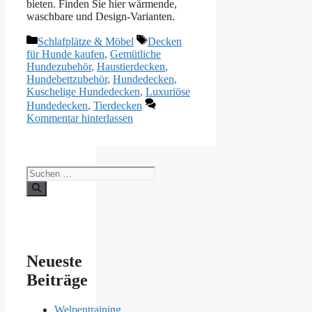
bieten. Finden Sie hier wärmende,
waschbare und Design-Varianten.
Kategorien
Schlagwörter
Schlafplätze & Möbel
Decken
für Hunde kaufen
,
Gemütliche
Hundezubehör
,
Haustierdecken
,
Hundebettzubehör
,
Hundedecken
,
Kuschelige Hundedecken
,
Luxuriöse
Hundedecken
,
Tierdecken
Kommentar hinterlassen
Suchen
nach:
Neueste
Beiträge
Welpentraining