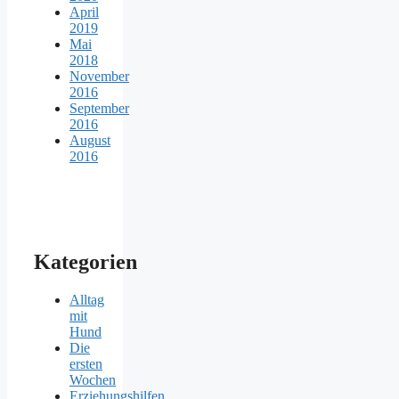
April
2019
Mai
2018
November
2016
September
2016
August
2016
Kategorien
Alltag
mit
Hund
Die
ersten
Wochen
Erziehungshilfen