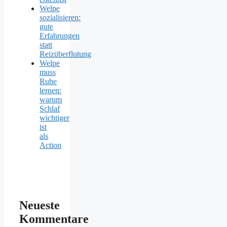
Welpe
sozialisieren:
gute
Erfahrungen
statt
Reizüberflutung
Welpe
muss
Ruhe
lernen:
warum
Schlaf
wichtiger
ist
als
Action
Neueste
Kommentare