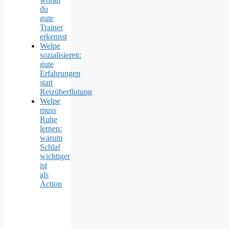
du
gute
Trainer
erkennst
Welpe
sozialisieren:
gute
Erfahrungen
statt
Reizüberflutung
Welpe
muss
Ruhe
lernen:
warum
Schlaf
wichtiger
ist
als
Action