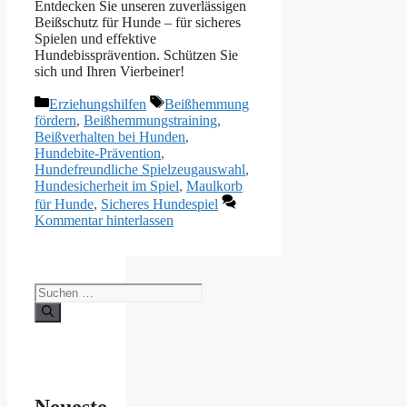
Entdecken Sie unseren zuverlässigen
Beißschutz für Hunde – für sicheres
Spielen und effektive
Hundebissprävention. Schützen Sie
sich und Ihren Vierbeiner!
Kategorien
Schlagwörter
Erziehungshilfen
Beißhemmung
fördern
,
Beißhemmungstraining
,
Beißverhalten bei Hunden
,
Hundebite-Prävention
,
Hundefreundliche Spielzeugauswahl
,
Hundesicherheit im Spiel
,
Maulkorb
für Hunde
,
Sicheres Hundespiel
Kommentar hinterlassen
Suchen
nach: