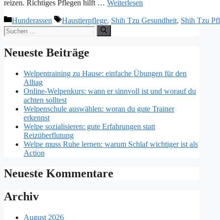
reizen. Richtiges Pflegen hilft …
Weiterlesen
Kategorien
Schlagwörter
Hunderassen
Haustierpflege
,
Shih Tzu Gesundheit
,
Shih Tzu Pf
Suchen
nach:
Neueste Beiträge
Welpentraining zu Hause: einfache Übungen für den
Alltag
Online-Welpenkurs: wann er sinnvoll ist und worauf du
achten solltest
Welpenschule auswählen: woran du gute Trainer
erkennst
Welpe sozialisieren: gute Erfahrungen statt
Reizüberflutung
Welpe muss Ruhe lernen: warum Schlaf wichtiger ist als
Action
Neueste Kommentare
Archiv
August 2026