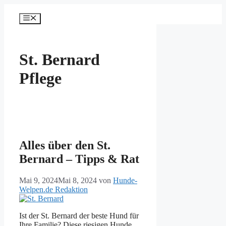
Zum
Inhalt
Menü
springen
St. Bernard
Pflege
Alles über den St.
Bernard – Tipps & Rat
Mai 9, 2024
Mai 8, 2024
von
Hunde-
Welpen.de Redaktion
Ist der St. Bernard der beste Hund für
Ihre Familie? Diese riesigen Hunde,