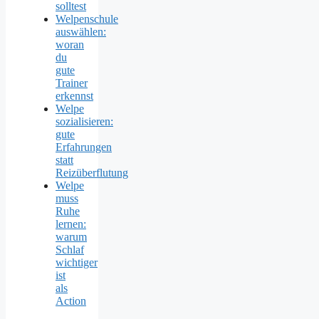
solltest
Welpenschule
auswählen:
woran
du
gute
Trainer
erkennst
Welpe
sozialisieren:
gute
Erfahrungen
statt
Reizüberflutung
Welpe
muss
Ruhe
lernen:
warum
Schlaf
wichtiger
ist
als
Action