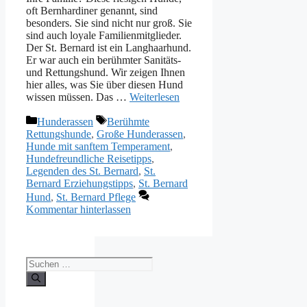
oft Bernhardiner genannt, sind
besonders. Sie sind nicht nur groß. Sie
sind auch loyale Familienmitglieder.
Der St. Bernard ist ein Langhaarhund.
Er war auch ein berühmter Sanitäts-
und Rettungshund. Wir zeigen Ihnen
hier alles, was Sie über diesen Hund
wissen müssen. Das …
Weiterlesen
Kategorien
Schlagwörter
Hunderassen
Berühmte
Rettungshunde
,
Große Hunderassen
,
Hunde mit sanftem Temperament
,
Hundefreundliche Reisetipps
,
Legenden des St. Bernard
,
St.
Bernard Erziehungstipps
,
St. Bernard
Hund
,
St. Bernard Pflege
Kommentar hinterlassen
Suchen
nach: