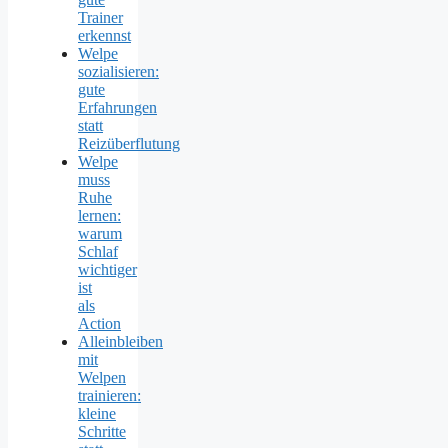
Trainer
erkennst
Welpe
sozialisieren:
gute
Erfahrungen
statt
Reizüberflutung
Welpe
muss
Ruhe
lernen:
warum
Schlaf
wichtiger
ist
als
Action
Alleinbleiben
mit
Welpen
trainieren:
kleine
Schritte