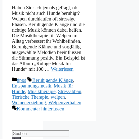
Haben Sie sich jemals gefragt, ob
Musik nicht auch Hunde beruhigt?
Welpen durchlaufen oft stressige
Phasen. Beruhigende Klänge und die
richtige Musik können dabei helfen.
Die Musiktherapie für Welpen im
Alltag verbessert ihr Wohlbefinden.
Beruhigende Klänge und sorgfältig
ausgewählte Melodien beeinflussen
die Stimmung positiv. Ein Beispiel ist
das Album „Ruhige Musik für
Hunde“ mit 100 …
Weiterlesen
Kategorien
Schlagwörter
tipps
Beruhigende Klänge
,
Entspannungsmusik
,
Musik für
Hunde
,
Musiktherapie
,
Stressabbau
,
Tierische Therapie
,
welpen
,
Welpenerziehung
,
Welpenverhalten
Kommentar hinterlassen
Suchen
nach: