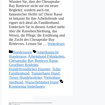
Wussten Sie, dass der Chesapeake
Bay Retriever nicht nur ein treuer
Begleiter, sondern auch ein
fantastischer Helfer ist? Diese Rasse
ist bekannt für ihre Arbeitsfreude und
eignet sich ideal als Familienhund.
Entdecken Sie in diesem Artikel mehr
über die Rassebeschreibung, das
Wesen, die Pflege, die Ernährung und
die Zucht des Chesapeake Bay
Retrievers. Lernen Sie …
Weiterlesen
Kategorien
Schlagwörter
Hunderassen
Amerikanische
Hunderasse
,
Arbeitshund Fähigkeiten
,
Chesapeake Bay Retriever Rasse
,
Geselliger Begleiter
,
Hundefreundliches Haustier
,
Toller
Familienhund
,
Trainierbarer Hund
,
Treuer Hundebegleiter
,
Vielseitiger
Jagdhund
,
Wasserliebhaber Hund
Kommentar hinterlassen
Suchen