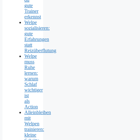
gute
Trainer
erkennst
Welpe
sozialisieren:
gute
Erfahrungen
statt
Reizüberflutung
Welpe
muss
Ruhe
lernen:
warum
Schlaf
wichtiger
ist
als
Action
Alleinbleiben
mit
Welpen
trainieren:
kleine