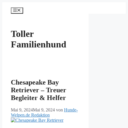
Zum
Inhalt
Menü
springen
Toller
Familienhund
Chesapeake Bay
Retriever – Treuer
Begleiter & Helfer
Mai 9, 2024
Mai 9, 2024
von
Hunde-
Welpen.de Redaktion