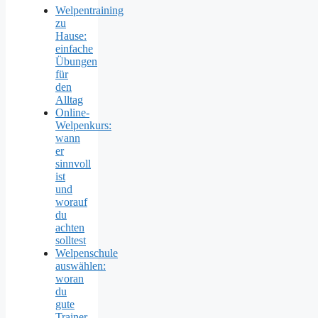
Welpentraining
zu
Hause:
einfache
Übungen
für
den
Alltag
Online-
Welpenkurs:
wann
er
sinnvoll
ist
und
worauf
du
achten
solltest
Welpenschule
auswählen:
woran
du
gute
Trainer