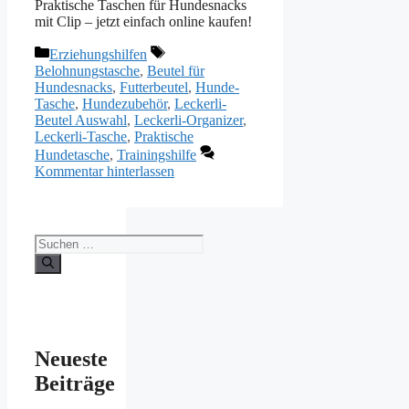
Praktische Taschen für Hundesnacks
mit Clip – jetzt einfach online kaufen!
Kategorien
Schlagwörter
Erziehungshilfen
Belohnungstasche
,
Beutel für
Hundesnacks
,
Futterbeutel
,
Hunde-
Tasche
,
Hundezubehör
,
Leckerli-
Beutel Auswahl
,
Leckerli-Organizer
,
Leckerli-Tasche
,
Praktische
Hundetasche
,
Trainingshilfe
Kommentar hinterlassen
Suchen
nach:
Neueste
Beiträge