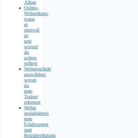
Alltag
Online-
Welpenkurs:
wann
er
sinnvoll
ist
und
worauf
du
achten
solltest
Welpenschule
auswählen:
woran
du
gute
Trainer
erkennst
Welpe
sozialisieren:
gute
Erfahrungen
statt
Reizüberflutung