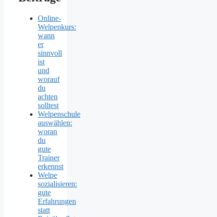
Online-
Welpenkurs:
wann
er
sinnvoll
ist
und
worauf
du
achten
solltest
Welpenschule
auswählen:
woran
du
gute
Trainer
erkennst
Welpe
sozialisieren:
gute
Erfahrungen
statt