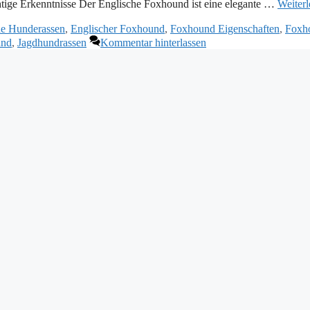
chtige Erkenntnisse Der Englische Foxhound ist eine elegante …
Weiterl
he Hunderassen
,
Englischer Foxhound
,
Foxhound Eigenschaften
,
Foxh
and
,
Jagdhundrassen
Kommentar hinterlassen