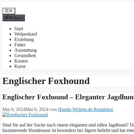
Zum
Inhalt
Menü
springen
Menü
Start
Welpenkauf
Erziehung
Futter
Ausstattung
Gesundheit
Kosten
Kurse
Englischer Foxhound
Englischer Foxhound – Eleganter Jagdhun
Mai 9, 2024
Mai 9, 2024
von
Hunde-Welpen.de Redaktion
Sind Sie auf der Suche nach einem eleganten und edlen Jagdhund? Da
faszinierende Hunderasse ist besonders bei Jägern beliebt und hat e