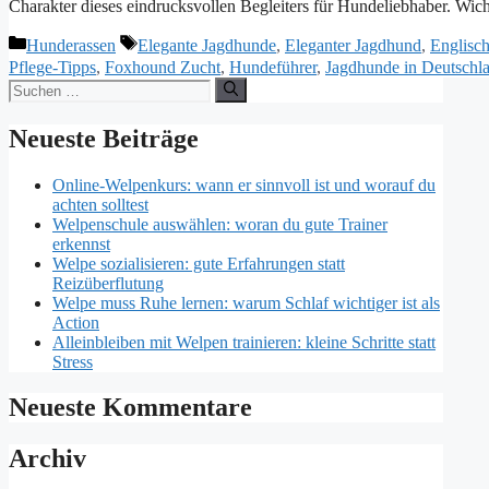
Charakter dieses eindrucksvollen Begleiters für Hundeliebhaber. Wi
Kategorien
Schlagwörter
Hunderassen
Elegante Jagdhunde
,
Eleganter Jagdhund
,
Englisc
Pflege-Tipps
,
Foxhound Zucht
,
Hundeführer
,
Jagdhunde in Deutschl
Suchen
nach:
Neueste Beiträge
Online-Welpenkurs: wann er sinnvoll ist und worauf du
achten solltest
Welpenschule auswählen: woran du gute Trainer
erkennst
Welpe sozialisieren: gute Erfahrungen statt
Reizüberflutung
Welpe muss Ruhe lernen: warum Schlaf wichtiger ist als
Action
Alleinbleiben mit Welpen trainieren: kleine Schritte statt
Stress
Neueste Kommentare
Archiv