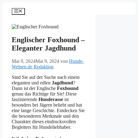
Zum
Inhalt
Menü
springen
Englischer Foxhound –
Eleganter Jagdhund
Mai 9, 2024
Mai 9, 2024
von
Hunde-
Welpen.de Redaktion
Sind Sie auf der Suche nach einem
eleganten und edlen
Jagdhund
?
Dann ist der Englische
Foxhound
genau das Richtige für Sie! Diese
faszinierende
Hunderasse
ist
besonders bei Jägern beliebt und hat
eine lange Geschichte. Entdecken Sie
die besonderen Merkmale und den
Charakter dieses eindrucksvollen
Begleiters für Hundeliebhaber.