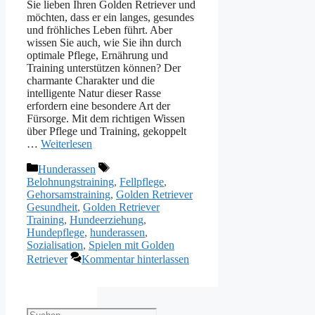
Sie lieben Ihren Golden Retriever und
möchten, dass er ein langes, gesundes
und fröhliches Leben führt. Aber
wissen Sie auch, wie Sie ihn durch
optimale Pflege, Ernährung und
Training unterstützen können? Der
charmante Charakter und die
intelligente Natur dieser Rasse
erfordern eine besondere Art der
Fürsorge. Mit dem richtigen Wissen
über Pflege und Training, gekoppelt
…
Weiterlesen
Kategorien
Schlagwörter
Hunderassen
Belohnungstraining
,
Fellpflege
,
Gehorsamstraining
,
Golden Retriever
Gesundheit
,
Golden Retriever
Training
,
Hundeerziehung
,
Hundepflege
,
hunderassen
,
Sozialisation
,
Spielen mit Golden
Retriever
Kommentar hinterlassen
Suchen