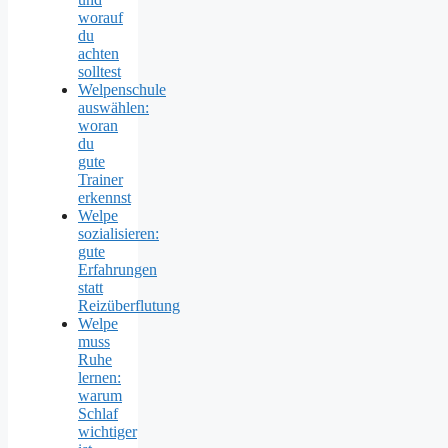
worauf
du
achten
solltest
Welpenschule
auswählen:
woran
du
gute
Trainer
erkennst
Welpe
sozialisieren:
gute
Erfahrungen
statt
Reizüberflutung
Welpe
muss
Ruhe
lernen:
warum
Schlaf
wichtiger