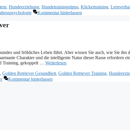
stem
,
Hundeerziehung
,
Hundetrainingstipps
,
Klickertraining
,
Lernverha
altenspsychologie
Kommentar hinterlassen
ver
esundes und fröhliches Leben führt. Aber wissen Sie auch, wie Sie ihn 
rmante Charakter und die intelligente Natur dieser Rasse erfordern ei
nd Training, gekoppelt …
Weiterlesen
,
Golden Retriever Gesundheit
,
Golden Retriever Training
,
Hundeerzi
er
Kommentar hinterlassen