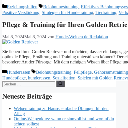
Kategorien
Schlagwörter
Erziehungshilfen
Belohnungstraining
,
Effektives Belohnungssy
Positive Verstärkung
,
Strategien für Hundetraining
,
Tiertraining
,
Verh
Pflege & Training für Ihren Golden Retrie
Mai 8, 2024
Mai 8, 2024
von
Hunde-Welpen.de Redaktion
Sie lieben Ihren Golden Retriever und möchten, dass er ein langes, g
optimale Pflege, Ernährung und Training unterstützen können? Der cha
besondere Art der Fürsorge. Mit dem richtigen Wissen über Pflege u
Kategorien
Schlagwörter
Hunderassen
Belohnungstraining
,
Fellpflege
,
Gehorsamstraining
Hundepflege
,
hunderassen
,
Sozialisation
,
Spielen mit Golden Retriev
Suchen
nach:
Neueste Beiträge
Welpentraining zu Hause: einfache Übungen für den
Alltag
Online-Welpenkurs: wann er sinnvoll ist und worauf du
achten solltest