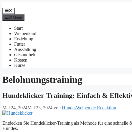
Zum
Inhalt
Menü
springen
Menü
Start
Welpenkauf
Erziehung
Futter
Ausstattung
Gesundheit
Kosten
Kurse
Belohnungstraining
Hundeklicker-Training: Einfach & Effekti
Mai 24, 2024
Mai 23, 2024
von
Hunde-Welpen.de Redaktion
Entdecken Sie Hundeklicker-Training als Methode für eine schnelle &
Hundes.