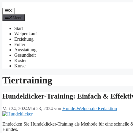
Zum
Inhalt
Menü
springen
Menü
Start
Welpenkauf
Erziehung
Futter
Ausstattung
Gesundheit
Kosten
Kurse
Tiertraining
Hundeklicker-Training: Einfach & Effekti
Mai 24, 2024
Mai 23, 2024
von
Hunde-Welpen.de Redaktion
Entdecken Sie Hundeklicker-Training als Methode für eine schnelle &
Hundes.