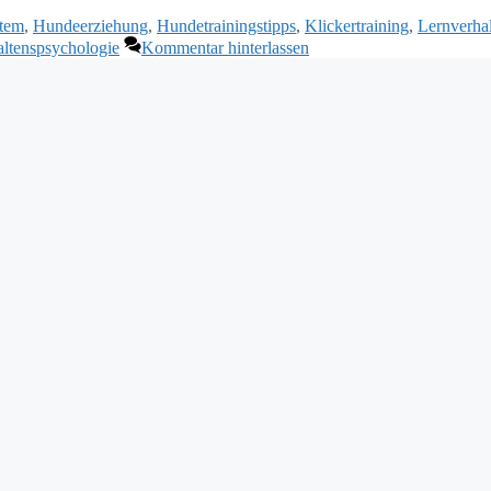
stem
,
Hundeerziehung
,
Hundetrainingstipps
,
Klickertraining
,
Lernverha
altenspsychologie
Kommentar hinterlassen