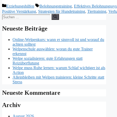
Kategorien
Schlagwörter
Erziehungshilfen
Belohnungstraining
,
Effektives Belohnungssy
Positive Verstärkung
,
Strategien für Hundetraining
,
Tiertraining
,
Verh
Suchen
nach:
Neueste Beiträge
Online-Welpenkurs: wann er sinnvoll ist und worauf du
achten solltest
Welpenschule auswählen: woran du gute Trainer
erkennst
Welpe sozialisieren: gute Erfahrungen statt
Reizüberflutung
Welpe muss Ruhe lernen: warum Schlaf wichtiger ist als
Action
Alleinbleiben mit Welpen trainieren: kleine Schritte statt
Stress
Neueste Kommentare
Archiv
August 2026