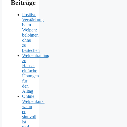
Beiträge
Positive
Verstärkung
beim
Welpen:
belohnen
ohne
zu
bestechen
Welpentraining
zu
Hause:
einfache
Übungen
für
den
Alltag
Online-
Welpenkurs:
wann
er
sinnvoll
ist
und