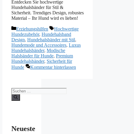
Entdecken Sie hochwertige
Hundehalsbänder für Stil &
Sicherheit. Trendiges Design, robustes
Material – Ihr Hund wird es lieben!
Kategorien
Schlagwörter
Erziehungshilfen
Hochwertige
Hundezubehör
,
Hundehalsband
Design
,
Hundehalsbänder mit Stil
,
Hundemode und Accessoires
,
Luxus
Hundehalsbänder
,
Modische
Halsbänder für Hunde
,
Premium
Hundehalsbänder
,
Sicherheit für
Hunde
Kommentar hinterlassen
Suchen
nach:
Neueste