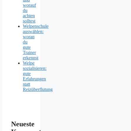
worauf
du
achten
solltest
Welpenschule
auswählen:
woran
du
gute
Trainer
erkennst
Welpe
sozialisieren:
gute
Erfahrungen
statt
Reizüberflutung
Neueste