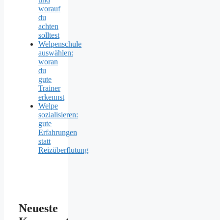
worauf
du
achten
solltest
Welpenschule
auswählen:
woran
du
gute
Trainer
erkennst
Welpe
sozialisieren:
gute
Erfahrungen
statt
Reizüberflutung
Neueste