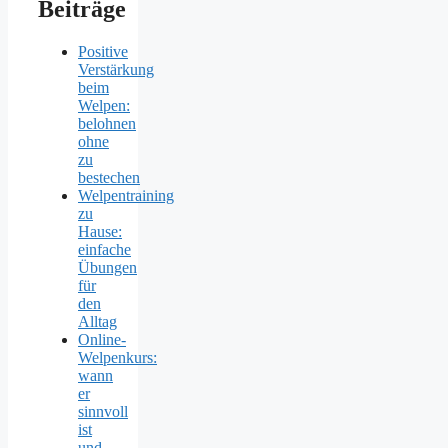
Beiträge
Positive
Verstärkung
beim
Welpen:
belohnen
ohne
zu
bestechen
Welpentraining
zu
Hause:
einfache
Übungen
für
den
Alltag
Online-
Welpenkurs:
wann
er
sinnvoll
ist
und