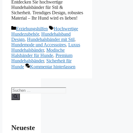
Entdecken Sie hochwertige
Hundehalsbänder für Stil &
Sicherheit. Trendiges Design, robustes
Material – Ihr Hund wird es lieben!
Kategorien
Schlagwörter
Erziehungshilfen
Hochwertige
Hundezubehör
,
Hundehalsband
Design
,
Hundehalsbänder mit Stil
,
Hundemode und Accessoires
,
Luxus
Hundehalsbänder
,
Modische
Halsbänder für Hunde
,
Premium
Hundehalsbänder
,
Sicherheit für
Hunde
Kommentar hinterlassen
Suchen
nach:
Neueste