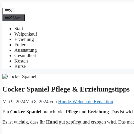
Zum
Inhalt
Menü
springen
Menü
Start
Welpenkauf
Erziehung
Futter
Ausstattung
Gesundheit
Kosten
Kurse
Cocker Spaniel Pflege & Erziehungstipps
Mai 9, 2024
Mai 8, 2024
von
Hunde-Welpen.de Redaktion
Ein
Cocker Spaniel
braucht viel
Pflege
und
Erziehung
. Das ist wic
Es ist wichtig, dass Ihr
Hund
gut gepflegt und erzogen wird. Das ma