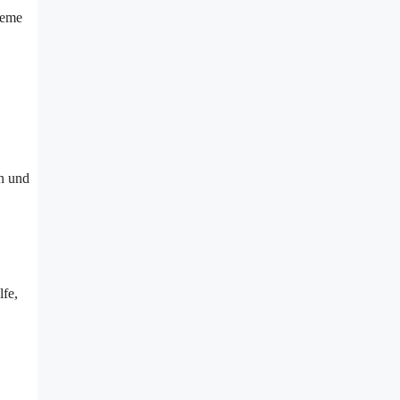
leme
n und
lfe,