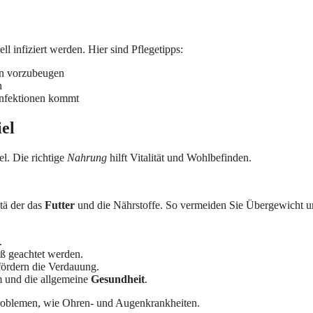
ll infiziert werden. Hier sind Pflegetipps:
en vorzubeugen
n
Infektionen kommt
el
l. Die richtige
Nahrung
hilft Vitalität und Wohlbefinden.
tä der das
Futter
und die Nährstoffe. So vermeiden Sie Übergewicht 
.
aß geachtet werden.
fördern die Verdauung.
m und die allgemeine
Gesundheit
.
n Problemen, wie Ohren- und Augenkrankheiten.