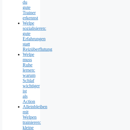
du
gute
Trainer
erkennst
Welpe
sozialisieren:
gute
Erfahrungen
statt
Reizüberflutung
Welpe
muss
Ruhe
lernen:
warum
Schlaf
wichtiger
ist
als
Action
Alleinbleiben
mit
Welpen
trainieren:
kleine