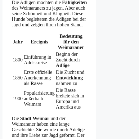
Die Adligen mochten die
Fähigkeiten
des Weimaraners zu jagen. Aber auch
seine Schönheit und Klugheit. Diese
Hunde begleiteten die Adligen bei der
Jagd und zeigten ihren hohen Stand.
Bedeutung
Jahr
Ereignis
für den
Weimaraner
Beginn der
Einführung in
1800
Zucht durch
Adelskreise
Adlige
Erste offizielle
Die Zucht und
1850
Anerkennung
Entwicklung
als
Rasse
nahmen zu
Die Rasse
Popularisierung
breitete sich in
1900
außerhalb
Europa und
Weimars
Amerika aus
Die
Stadt Weimar
und der
Weimaraner haben eine lange
Geschichte. Sie wurde durch Adelige
und ihre Liebe zur Jagd geformt. Der