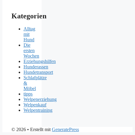
Kategorien
Alltag
mit
Hund
Die
ersten
Wochen
Erziehungshilfen
Hunderassen
Hundetransport
Schlafplätze
&
Möbel
tipps
Welpenerziehung
Welpenkauf
Welpentraining
© 2026
• Erstellt mit
GeneratePress