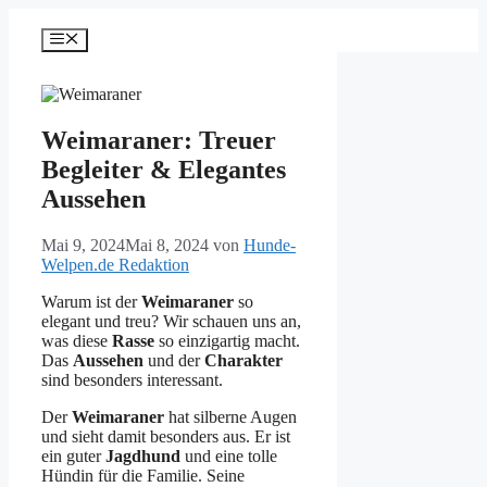
Zum
Inhalt
Menü
springen
Weimaraner: Treuer
Begleiter & Elegantes
Aussehen
Mai 9, 2024
Mai 8, 2024
von
Hunde-
Welpen.de Redaktion
Warum ist der
Weimaraner
so
elegant und treu? Wir schauen uns an,
was diese
Rasse
so einzigartig macht.
Das
Aussehen
und der
Charakter
sind besonders interessant.
Der
Weimaraner
hat silberne Augen
und sieht damit besonders aus. Er ist
ein guter
Jagdhund
und eine tolle
Hündin für die Familie. Seine