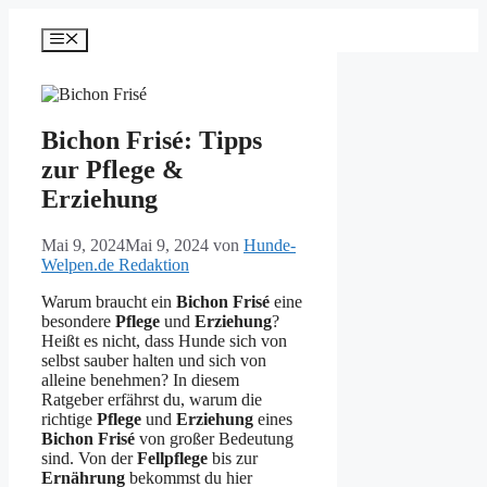
Zum
Inhalt
Menü
springen
Bichon Frisé: Tipps
zur Pflege &
Erziehung
Mai 9, 2024
Mai 9, 2024
von
Hunde-
Welpen.de Redaktion
Warum braucht ein
Bichon Frisé
eine
besondere
Pflege
und
Erziehung
?
Heißt es nicht, dass Hunde sich von
selbst sauber halten und sich von
alleine benehmen? In diesem
Ratgeber erfährst du, warum die
richtige
Pflege
und
Erziehung
eines
Bichon Frisé
von großer Bedeutung
sind. Von der
Fellpflege
bis zur
Ernährung
bekommst du hier